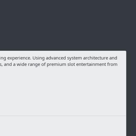
aming experience. Using advanced system architecture and
nts, and a wide range of premium slot entertainment from