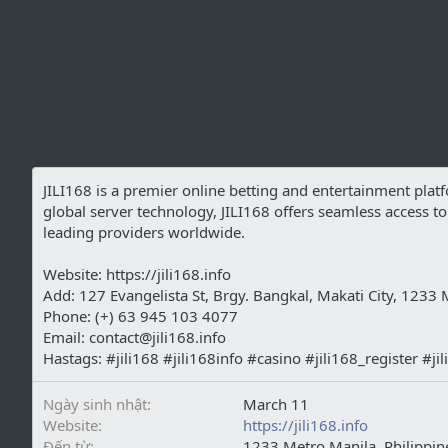
JILI168 is a premier online betting and entertainment pla
global server technology, JILI168 offers seamless access t
leading providers worldwide.
Website: https://jili168.info
Add: 127 Evangelista St, Brgy. Bangkal, Makati City, 1233 
Phone: (+) 63 945 103 4077
Email: contact@jili168.info
Hastags: #jili168 #jili168info #casino #jili168_register #ji
Ngày sinh nhật
March 11
Website
https://jili168.info
Đến từ
1233 Metro Manila, Philippin