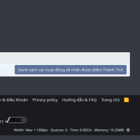
Danh sách các hoạt động sẽ nhận được Điểm Thành Tích
h & Điều khoản
Privacy policy
Hướng dẫn & FAQ
Trang chủ
R
S
S
TT.
Width
Queries
6
Time
0.0853s
Memory
10.25MB