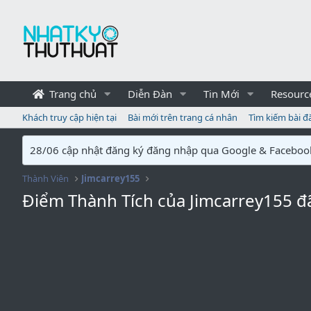
Trang chủ
Diễn Đàn
Tin Mới
Resourc
Khách truy cập hiện tại
Bài mới trên trang cá nhân
Tìm kiếm bài đ
28/06 cập nhật đăng ký đăng nhập qua Google & Faceboo
Thành Viên
Jimcarrey155
Điểm Thành Tích của Jimcarrey155 đ