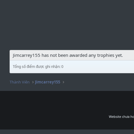
Jimcarrey155 has not been awarded any trophies yet.
Tổng số điểm được ghi nhận: 0
Thành Viên
Jimcarrey155
Website chưa ho