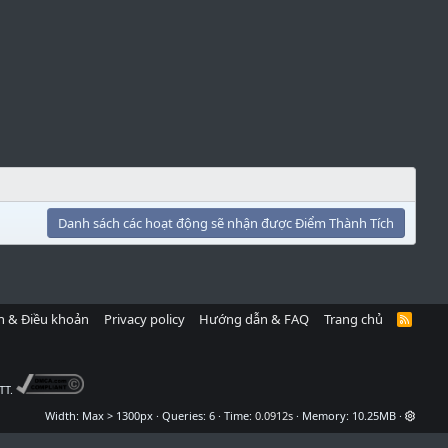
Danh sách các hoạt động sẽ nhận được Điểm Thành Tích
h & Điều khoản
Privacy policy
Hướng dẫn & FAQ
Trang chủ
R
S
S
TT.
Width
Queries
6
Time
0.0912s
Memory
10.25MB