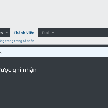
es
Thành Viên
Tool
ăng trong trang cá nhân
k
được ghi nhận