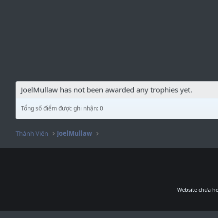
JoelMullaw has not been awarded any trophies yet.
Tổng số điểm được ghi nhận: 0
Thành Viên
JoelMullaw
Website chưa ho