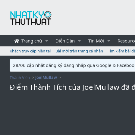
Trang chủ
Diễn Đàn
Tin Mới
Resourc
Khách truy cập hiện tại
Bài mới trên trang cá nhân
Tìm kiếm bài đ
28/06 cập nhật đăng ký đăng nhập qua Google & Faceboo
Thành Viên
JoelMullaw
Điểm Thành Tích của JoelMullaw đã 