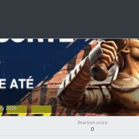
ary 2026
Reaction score
0