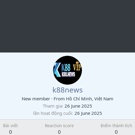
k88news
New member
·
From
Hồ Chí Minh, Việt Nam
Tham gia
26 June 2025
lần hoạt động cuối
26 June 2025
Bài viết
Reaction score
Điểm thành tích
0
0
0