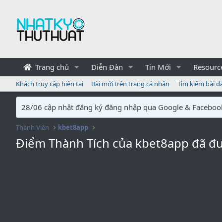
Trang chủ
Diễn Đàn
Tin Mới
Resourc
Khách truy cập hiện tại
Bài mới trên trang cá nhân
Tìm kiếm bài đ
28/06 cập nhật đăng ký đăng nhập qua Google & Faceboo
Thành Viên
kbet8app
Điểm Thành Tích của kbet8app đã đ