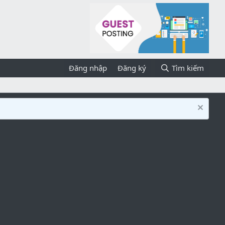
Đăng nhập
Đăng ký
Tìm kiếm