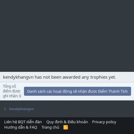
kendykhangvn has not been awarded any trophies yet.
Tổng số
điểm được
Danh sách các hoạt động sẽ nhận được Điểm Thành Tích
ghi nhận: 0
kendykhangvn
Liên hệ BQT diễn đàn
Quy định & Điều khoản
Privacy policy
Hướng dẫn & FAQ
Trang chủ
R
S