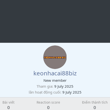
keonhacai88biz
New member
Tham gia
9 July 2025
lần hoạt động cuối
9 July 2025
Bài viết
Reaction score
Điểm thành tích
0
0
0