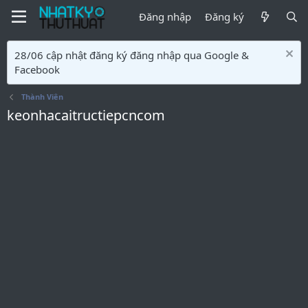
Đăng nhập
Đăng ký
28/06 cập nhật đăng ký đăng nhập qua Google &
Facebook
Thành Viên
keonhacaitructiepcncom