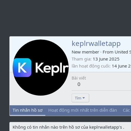
keplrwalletapp
New member
·
From
United S
Tham gia
13 June 2025
lần hoạt động cuối
14 June 
Bài viết
0
Tìm
Tin nhắn hồ sơ
Hoạt động mới nhất trên diễn đàn
Các
Không có tin nhắn nào trên hồ sơ của keplrwalletapp's .