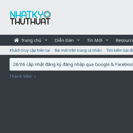
Trang chủ
Diễn Đàn
Tin Mới
Resourc
Khách truy cập hiện tại
Bài mới trên trang cá nhân
Tìm kiếm bài đ
28/06 cập nhật đăng ký đăng nhập qua Google & Faceboo
Thành Viên