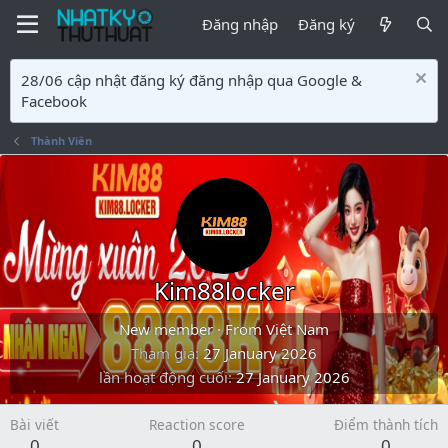
Đăng nhập
Đăng ký
28/06 cập nhật đăng ký đăng nhập qua Google &
Facebook
Thành Viên
Kim88locker
New member
·
From
Việt Nam
Tham gia
27 January 2026
lần hoạt động cuối
27 January 2026
Bài viết
Reaction score
Điểm thành tích
0
0
0