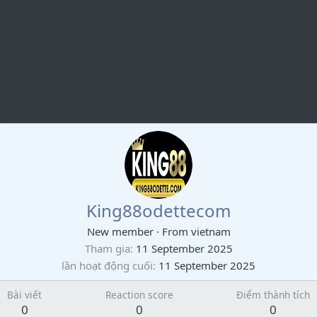
King88odettecom
New member
·
From
vietnam
Tham gia
11 September 2025
lần hoạt động cuối
11 September 2025
Bài viết
Reaction score
Điểm thành tích
0
0
0