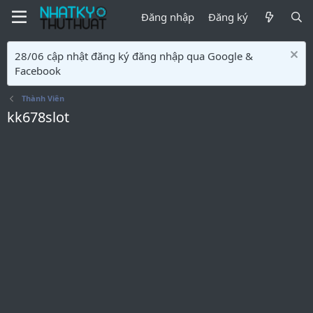
Đăng nhập
Đăng ký
28/06 cập nhật đăng ký đăng nhập qua Google &
Facebook
Thành Viên
kk678slot