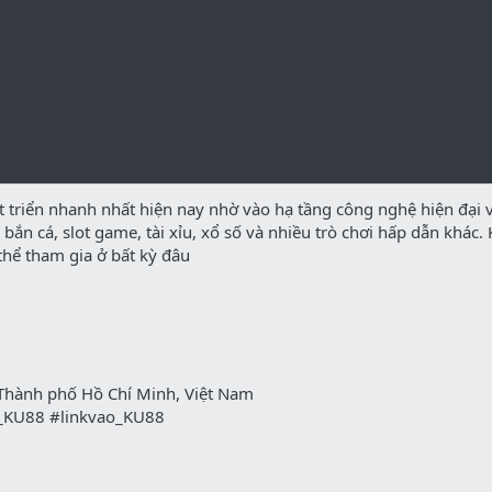
 triển nhanh nhất hiện nay nhờ vào hạ tầng công nghệ hiện đại 
, bắn cá, slot game, tài xỉu, xổ số và nhiều trò chơi hấp dẫn khác
 thể tham gia ở bất kỳ đâu
 Thành phố Hồ Chí Minh, Việt Nam
_KU88 #linkvao_KU88