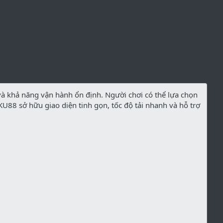
và khả năng vận hành ổn định. Người chơi có thể lựa chọn
. KU88 sở hữu giao diện tinh gọn, tốc độ tải nhanh và hỗ trợ