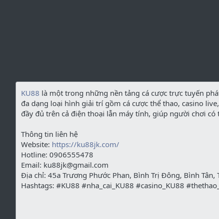
KU88
là một trong những nền tảng cá cược trực tuyến phát
đa dạng loại hình giải trí gồm cá cược thể thao, casino live
đầy đủ trên cả điện thoại lẫn máy tính, giúp người chơi có
Thông tin liên hệ
Website:
https://ku88jk.com/
Hotline: 0906555478
Email: ku88jk@gmail.com
Địa chỉ: 45a Trương Phước Phan, Bình Trị Đông, Bình Tân,
Hashtags: #KU88 #nha_cai_KU88 #casino_KU88 #thethao