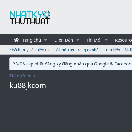
Trang chủ
Diễn Đàn
Tin Mới
Resourc
Khách truy cập hiện tại
Bài mới trên trang cá nhân
Tìm kiếm bài đ
28/06 cập nhật đăng ký đăng nhập qua Google & Faceboo
Thành Viên
ku88jkcom