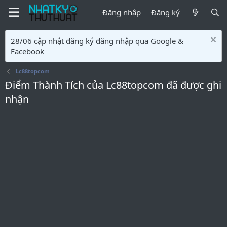
Đăng nhập
Đăng ký
28/06 cập nhật đăng ký đăng nhập qua Google &
Facebook
Lc88topcom
Điểm Thành Tích của Lc88topcom đã được ghi
nhận