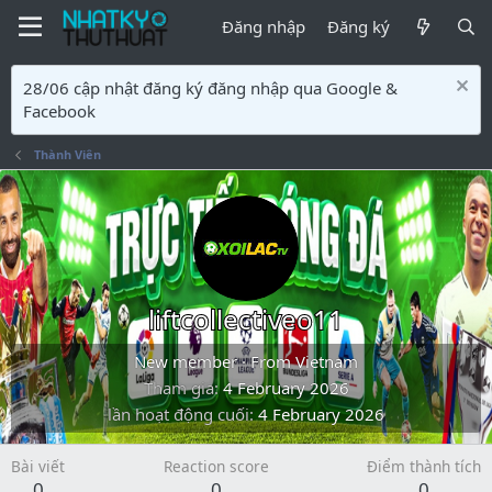
Đăng nhập
Đăng ký
28/06 cập nhật đăng ký đăng nhập qua Google &
Facebook
Thành Viên
liftcollectiveo11
New member
·
From
Vietnam
Tham gia
4 February 2026
lần hoạt động cuối
4 February 2026
Bài viết
Reaction score
Điểm thành tích
0
0
0