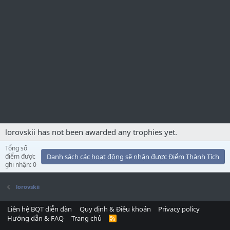
lorovskii has not been awarded any trophies yet.
Tổng số
điểm được
Danh sách các hoạt động sẽ nhận được Điểm Thành Tích
ghi nhận: 0
lorovskii
Liên hệ BQT diễn đàn
Quy định & Điều khoản
Privacy policy
Hướng dẫn & FAQ
Trang chủ
R
S