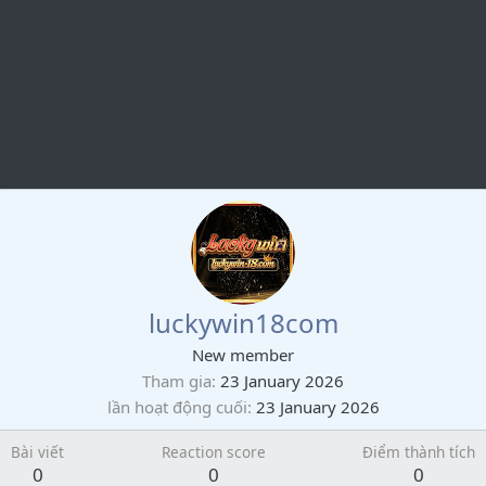
luckywin18com
New member
Tham gia
23 January 2026
lần hoạt động cuối
23 January 2026
Bài viết
Reaction score
Điểm thành tích
0
0
0