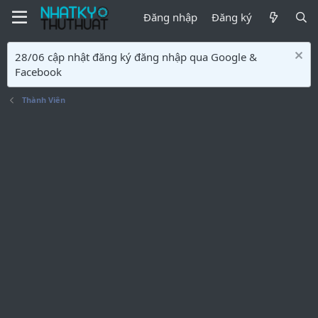
Đăng nhập
Đăng ký
28/06 cập nhật đăng ký đăng nhập qua Google &
Facebook
Thành Viên