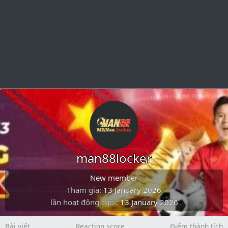
man88locker
New member
Tham gia
13 January 2026
lần hoạt động cuối
13 January 2026
Bài viết
Reaction score
Điểm thành tích