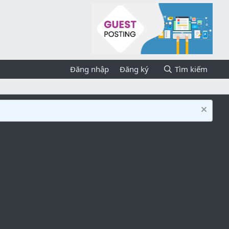
Đăng nhập
Đăng ký
Tìm kiếm