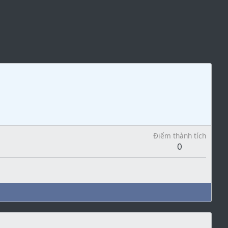
Điểm thành tích
0