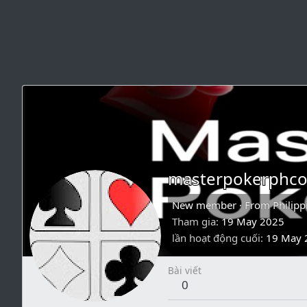
masterpokerphc
New member
·
From
Philipp
Tham gia
19 May 2025
lần hoạt động cuối
19 May 
Bài viết
0