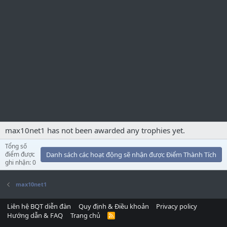
max10net1 has not been awarded any trophies yet.
Tổng số
điểm được
Danh sách các hoạt động sẽ nhận được Điểm Thành Tích
ghi nhận: 0
max10net1
Liên hệ BQT diễn đàn
Quy định & Điều khoản
Privacy policy
Hướng dẫn & FAQ
Trang chủ
R
S