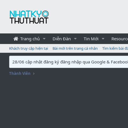
Trang chủ
Diễn Đàn
Tin Mới
Resourc
Khách truy cập hiện tại
Bài mới trên trang cá nhân
Tìm kiếm bài đ
28/06 cập nhật đăng ký đăng nhập qua Google & Faceboo
Thành Viên