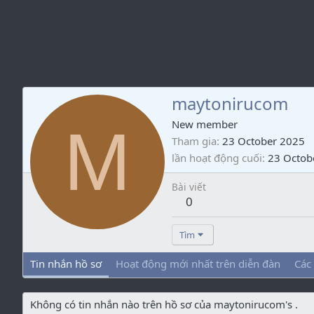
maytonirucom
M
New member
Tham gia
23 October 2025
lần hoạt động cuối
23 Octob
Bài viết
0
Tìm
Tin nhắn hồ sơ
Hoạt động mới nhất trên diễn đàn
Các
Không có tin nhắn nào trên hồ sơ của maytonirucom's .