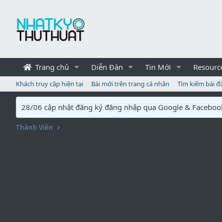
Trang chủ
Diễn Đàn
Tin Mới
Resourc
Khách truy cập hiện tại
Bài mới trên trang cá nhân
Tìm kiếm bài đ
28/06 cập nhật đăng ký đăng nhập qua Google & Faceboo
Thành Viên