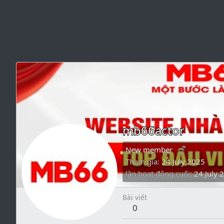
mb66actor
New member
Tham gia
24 July 2025
lần hoạt động cuối
24 July 
Bài viết
0