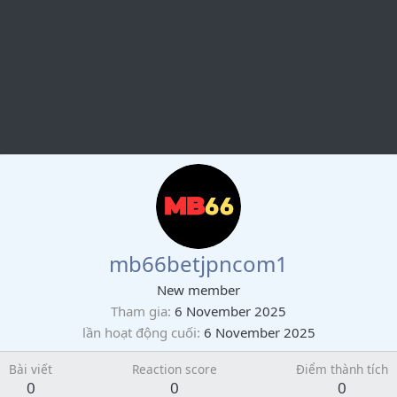
mb66betjpncom1
New member
Tham gia
6 November 2025
lần hoạt động cuối
6 November 2025
Bài viết
Reaction score
Điểm thành tích
0
0
0