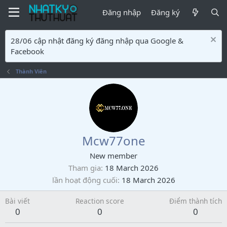
Đăng nhập
Đăng ký
28/06 cập nhật đăng ký đăng nhập qua Google &
Facebook
Thành Viên
Mcw77one
New member
Tham gia
18 March 2026
lần hoạt động cuối
18 March 2026
Bài viết
Reaction score
Điểm thành tích
0
0
0