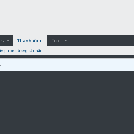
es
Thành Viên
Tool
ăng trong trang cá nhân
k