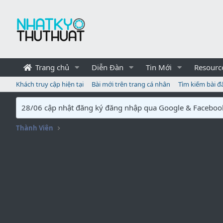
Trang chủ
Diễn Đàn
Tin Mới
Resourc
Khách truy cập hiện tại
Bài mới trên trang cá nhân
Tìm kiếm bài đ
28/06 cập nhật đăng ký đăng nhập qua Google & Faceboo
Thành Viên