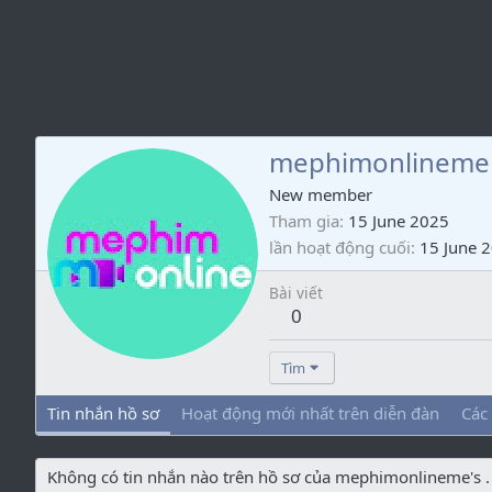
mephimonlineme
New member
Tham gia
15 June 2025
lần hoạt động cuối
15 June 
Bài viết
0
Tìm
Tin nhắn hồ sơ
Hoạt động mới nhất trên diễn đàn
Các
Không có tin nhắn nào trên hồ sơ của mephimonlineme's .