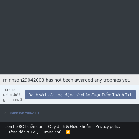
minhson29042003 has not been awarded any trophies yet.
Tổng số
điểm được
Danh sách các hoạt động sẽ nhận được Điểm Thành Tích
ghi nhận: 0
minhson29042003
Liên hệ BQT diễn đàn
Quy định & Điều khoản
Privacy policy
Hướng dẫn & FAQ
Trang chủ
R
S