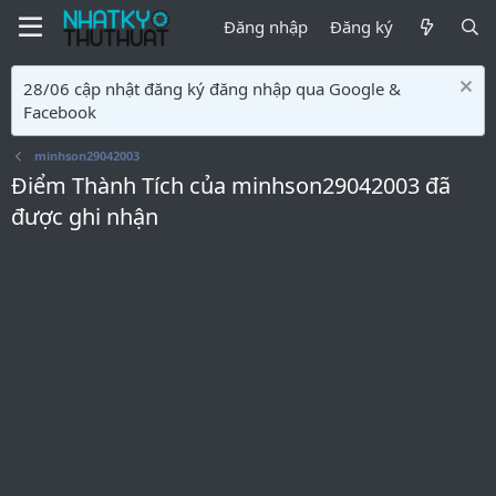
Đăng nhập
Đăng ký
28/06 cập nhật đăng ký đăng nhập qua Google &
Facebook
minhson29042003
Điểm Thành Tích của minhson29042003 đã
được ghi nhận