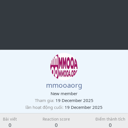
mmooaorg
New member
Tham gia
19 December 2025
lần hoạt động cuối
19 December 2025
Bài viết
Reaction score
Điểm thành tích
0
0
0