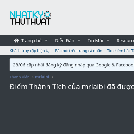
Trang chủ
Diễn Đàn
Tin Mới
Resourc
Khách truy cập hiện tại
Bài mới trên trang cá nhân
Tìm kiếm bài đ
28/06 cập nhật đăng ký đăng nhập qua Google & Faceboo
Thành Viên
mrlaibi
Điểm Thành Tích của mrlaibi đã đượ