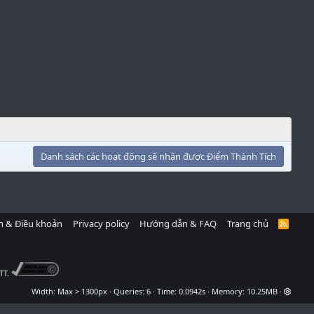
Danh sách các hoạt động sẽ nhận được Điểm Thành Tích
h & Điều khoản
Privacy policy
Hướng dẫn & FAQ
Trang chủ
R
S
S
TT.
Width
Queries
6
Time
0.0942s
Memory
10.25MB