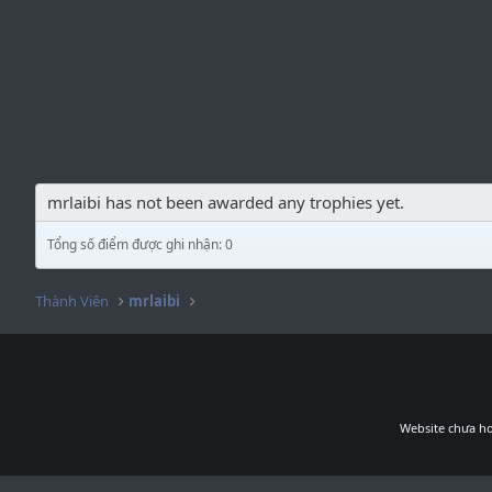
mrlaibi has not been awarded any trophies yet.
Tổng số điểm được ghi nhận: 0
Thành Viên
mrlaibi
Website chưa ho