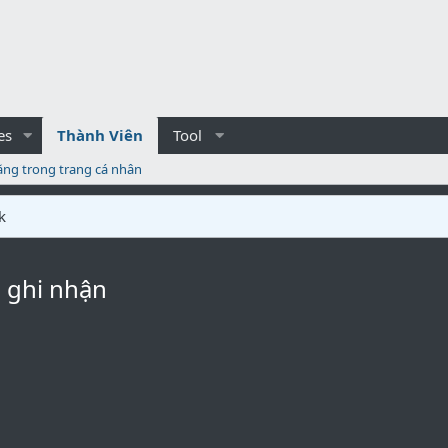
es
Thành Viên
Tool
ăng trong trang cá nhân
k
c ghi nhận