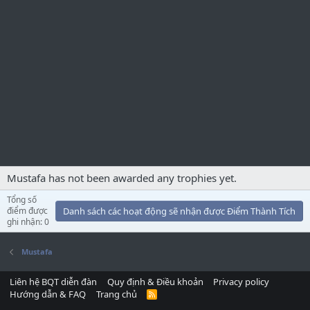
Mustafa has not been awarded any trophies yet.
Tổng số
điểm được
Danh sách các hoạt động sẽ nhận được Điểm Thành Tích
ghi nhận: 0
Mustafa
Liên hệ BQT diễn đàn
Quy định & Điều khoản
Privacy policy
Hướng dẫn & FAQ
Trang chủ
R
S