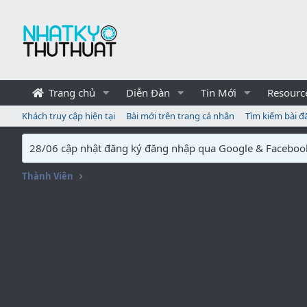
Trang chủ
Diễn Đàn
Tin Mới
Resourc
Khách truy cập hiện tại
Bài mới trên trang cá nhân
Tìm kiếm bài đ
28/06 cập nhật đăng ký đăng nhập qua Google & Faceboo
Thành Viên