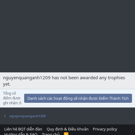
nguyenquanganh1209 has not been awarded any trophies
yet.
Tổng số
điểm được
Danh sách các hoạt động sẽ nhận được Điểm Thành Tích
ghi nhận: 0
nguyenquanganh1209
Liên hệ BQT diễn đàn
Quy định & Điều khoản
Privacy policy
Hướng dẫn & FAQ
Trang chủ
R