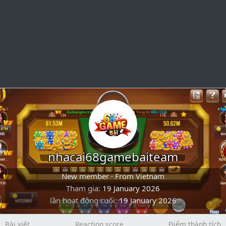
nhacai68gamebaiteam
New member
·
From
Vietnam
Tham gia
19 January 2026
lần hoạt động cuối
19 January 2026
Bài viết
Reaction score
Điểm thành tích