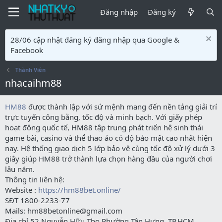
Đăng nhập
Đăng ký
28/06 cập nhật đăng ký đăng nhập qua Google &
Facebook
Thành Viên
nhacaihm88
HM88
được thành lập với sứ mệnh mang đến nền tảng giải trí
trực tuyến công bằng, tốc độ và minh bạch. Với giấy phép
hoạt động quốc tế, HM88 tập trung phát triển hệ sinh thái
game bài, casino và thể thao ảo có độ bảo mật cao nhất hiện
nay. Hệ thống giao dịch 5 lớp bảo vệ cùng tốc độ xử lý dưới 3
giây giúp HM88 trở thành lựa chọn hàng đầu của người chơi
lâu năm.
Thông tin liên hệ:
Website :
https://hm88bet.online/
SĐT 1800-2233-77
Mails: hm88betonline@gmail.com
Địa chỉ 52 Nguyễn Hữu Thọ,Phường Tân Hưng, TP.HCM