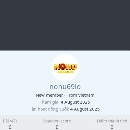
nohu69io
New member
·
From
vietnam
Tham gia
4 August 2025
lần hoạt động cuối
4 August 2025
Bài viết
Reaction score
Điểm thành tích
0
0
0