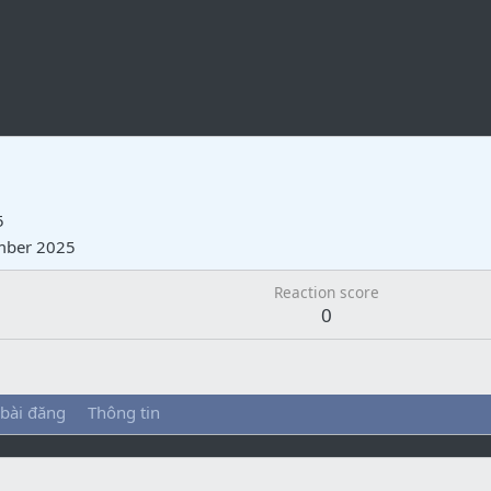
5
mber 2025
Reaction score
0
 bài đăng
Thông tin