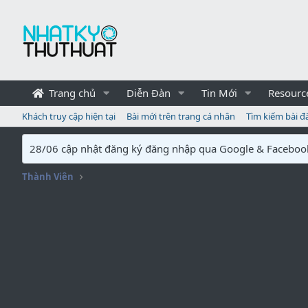
Trang chủ
Diễn Đàn
Tin Mới
Resourc
Khách truy cập hiện tại
Bài mới trên trang cá nhân
Tìm kiếm bài đ
28/06 cập nhật đăng ký đăng nhập qua Google & Faceboo
Thành Viên