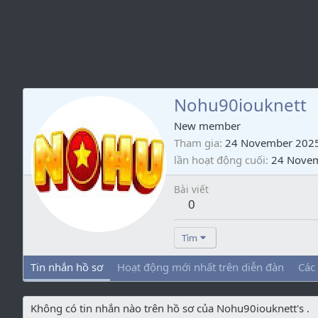
Nohu90iouknett
New member
Tham gia
24 November 202
lần hoạt động cuối
24 Nove
Bài viết
0
Tìm
Tin nhắn hồ sơ
Hoạt động mới nhất trên diễn đàn
Các
Không có tin nhắn nào trên hồ sơ của Nohu90iouknett's .