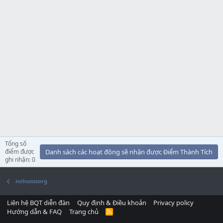
Tổng số
điểm được
Danh sách các hoạt động sẽ nhận được Điểm Thành Tích
ghi nhận: 0
nohususorg
Liên hệ BQT diễn đàn
Quy định & Điều khoản
Privacy policy
Hướng dẫn & FAQ
Trang chủ
R
S