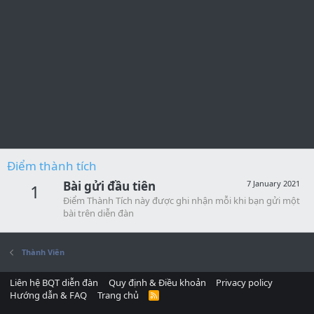
Điểm thành tích
Bài gửi đầu tiên
7 January 2021
1
Điểm Thành Tích này được ghi nhận mỗi khi bạn gửi một
bài trên diễn đàn
Thành Viên
Liên hệ BQT diễn đàn
Quy định & Điều khoản
Privacy policy
Hướng dẫn & FAQ
Trang chủ
R
S