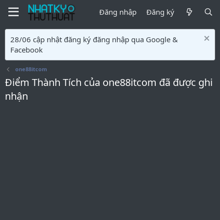
Đăng nhập
Đăng ký
28/06 cập nhật đăng ký đăng nhập qua Google &
Facebook
one88itcom
Điểm Thành Tích của one88itcom đã được ghi
nhận