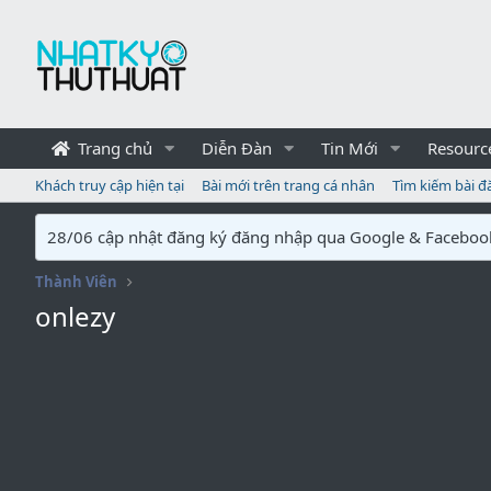
Trang chủ
Diễn Đàn
Tin Mới
Resourc
Khách truy cập hiện tại
Bài mới trên trang cá nhân
Tìm kiếm bài đ
28/06 cập nhật đăng ký đăng nhập qua Google & Faceboo
Thành Viên
onlezy