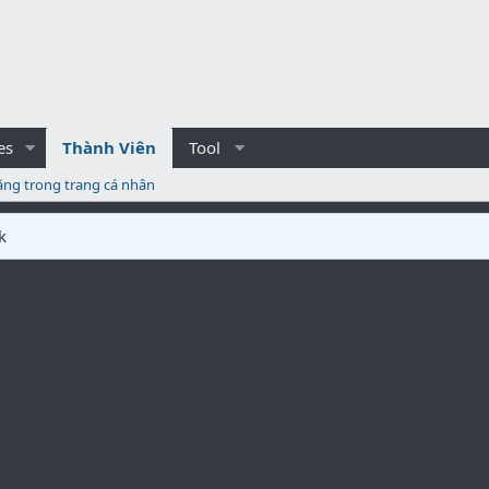
es
Thành Viên
Tool
ăng trong trang cá nhân
k