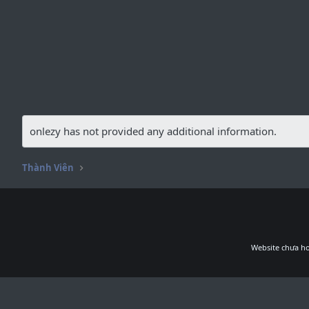
onlezy has not provided any additional information.
Thành Viên
Website chưa ho