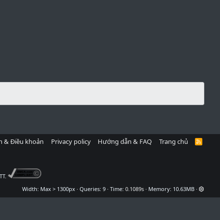
h & Điều khoản
Privacy policy
Hướng dẫn & FAQ
Trang chủ
R
S
S
TT.
Width
Queries
9
Time
0.1089s
Memory
10.63MB