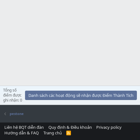
Tổng số
điểm được
Danh sách các hoạt động sẽ nhận được Điểm Thành Tích
ghi nhận: 0
pestone
Liên hệ BQT diễn đàn
Quy định & Điều khoản
Privacy policy
Hướng dẫn & FAQ
Trang chủ
R
S