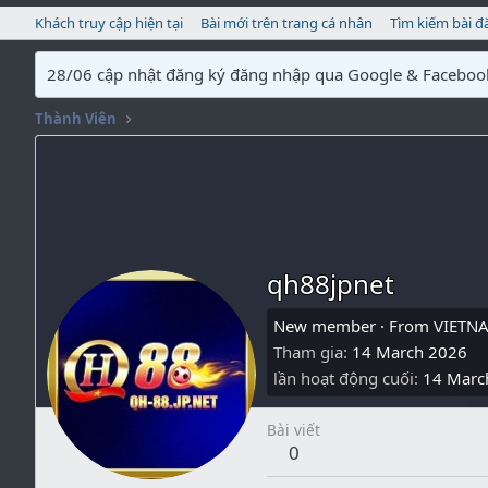
Khách truy cập hiện tại
Bài mới trên trang cá nhân
Tìm kiếm bài đ
28/06 cập nhật đăng ký đăng nhập qua Google & Faceboo
Thành Viên
qh88jpnet
New member
·
From
VIETN
Tham gia
14 March 2026
lần hoạt động cuối
14 Marc
Bài viết
0