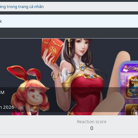
ăng trong trang cá nhân
k
AM
h 2026
Reaction score
0