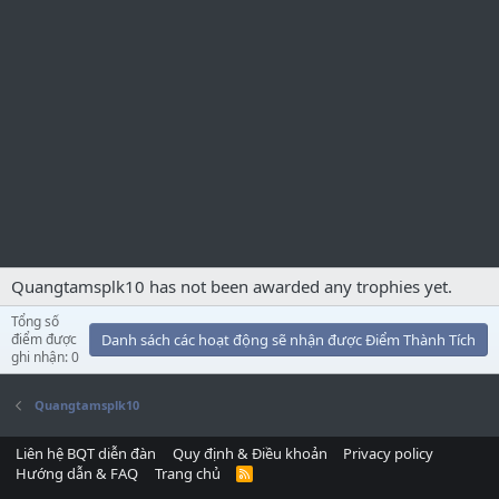
Quangtamsplk10 has not been awarded any trophies yet.
Tổng số
điểm được
Danh sách các hoạt động sẽ nhận được Điểm Thành Tích
ghi nhận: 0
Quangtamsplk10
Liên hệ BQT diễn đàn
Quy định & Điều khoản
Privacy policy
Hướng dẫn & FAQ
Trang chủ
R
S