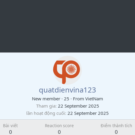
quatdienvina123
New member
·
25
·
From
VietNam
Tham gia
22 September 2025
lần hoạt động cuối
22 September 2025
Bài viết
Reaction score
Điểm thành tích
0
0
0