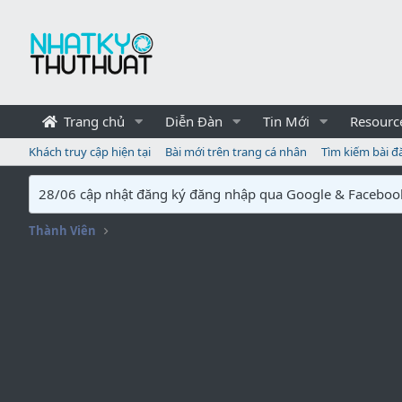
Trang chủ
Diễn Đàn
Tin Mới
Resourc
Khách truy cập hiện tại
Bài mới trên trang cá nhân
Tìm kiếm bài đ
28/06 cập nhật đăng ký đăng nhập qua Google & Faceboo
Thành Viên