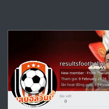
resultsfootballus
New member
·
From
Thaila
Tham gia
9 February 2026
lần hoạt động cuối
9 Febru
Bài viết
0