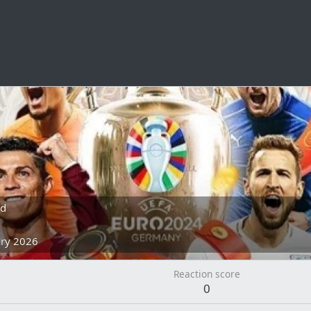
nd
ary 2026
Reaction score
0