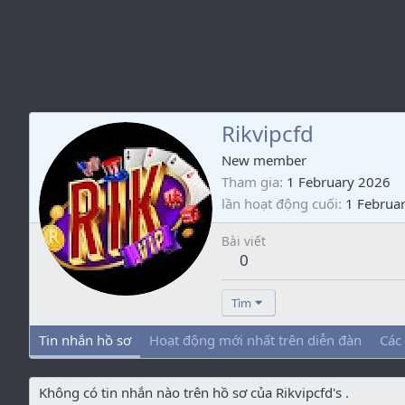
Rikvipcfd
New member
Tham gia
1 February 2026
lần hoạt động cuối
1 Februa
Bài viết
0
Tìm
Tin nhắn hồ sơ
Hoạt động mới nhất trên diễn đàn
Các
Không có tin nhắn nào trên hồ sơ của Rikvipcfd's .