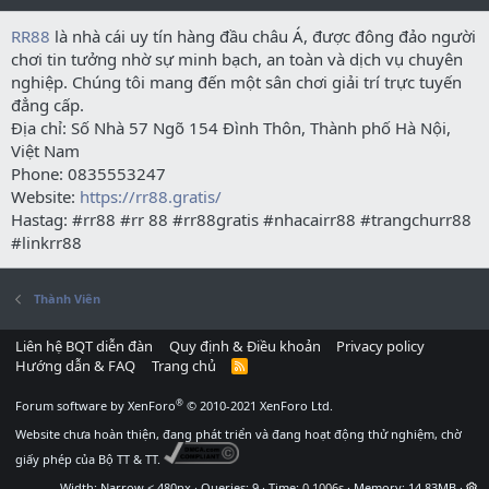
RR88
là nhà cái uy tín hàng đầu châu Á, được đông đảo người
chơi tin tưởng nhờ sự minh bạch, an toàn và dịch vụ chuyên
nghiệp. Chúng tôi mang đến một sân chơi giải trí trực tuyến
đẳng cấp.
Địa chỉ: Số Nhà 57 Ngõ 154 Đình Thôn, Thành phố Hà Nội,
Việt Nam
Phone: 0835553247
Website:
https://rr88.gratis/
Hastag: #rr88 #rr 88 #rr88gratis #nhacairr88 #trangchurr88
#linkrr88
Thành Viên
Liên hệ BQT diễn đàn
Quy định & Điều khoản
Privacy policy
Hướng dẫn & FAQ
Trang chủ
R
S
S
®
Forum software by XenForo
© 2010-2021 XenForo Ltd.
Website chưa hoàn thiện, đang phát triển và đang hoạt động thử nghiệm, chờ
giấy phép của Bộ TT & TT.
Width
Queries
9
Time
0.1006s
Memory
14.83MB