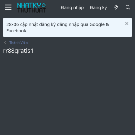
Đăng nhập
Đăng ký
28/06 cập nhật đăng ký đăng nhập qua Google &
Facebook
Thành Viên
rr88gratis1