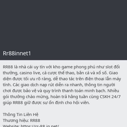
Rr88innet1
RR88 là nhà cái uy tín với kho game phong phú như slot đổi
thưởng, casino live, cá cược thể thao, bắn cá và xổ số. Giao
diện được tối ưu rõ ràng, dễ thao tác trên điện thoại lẫn máy
tính. Các giao dịch nạp rút diễn ra nhanh, thông tin người
chơi được bảo vệ và quy trình thanh toán minh bạch. Nhiều
gói thưởng chào mừng, hoàn trả hằng tuần cùng CSKH 24/7
giúp RR88 giữ được sự ổn định cho hội viên.
Thông Tin Liên Hệ
Thương hiệu: RR88
Website: https://rr-88.in.net/