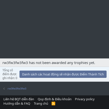
rw3fw3fw3fw3 has not been awarded any trophies yet.
Tổng số
điểm được
Danh sách các hoạt động sẽ nhận được Điểm Thành Tích
ghi nhận: 0
rw3fw3fw3fw3
Liên hệ BQT diễn đàn
Quy định & Điều khoản
Privacy policy
Hướng dẫn & FAQ
Trang chủ
R
S