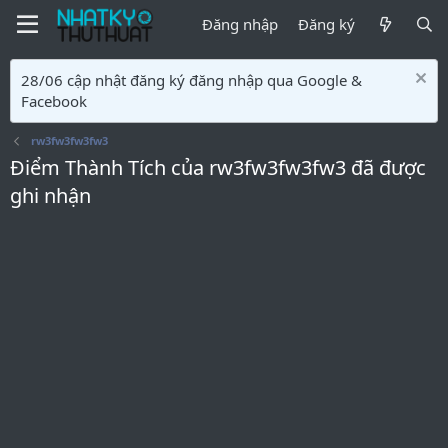
Đăng nhập
Đăng ký
28/06 cập nhật đăng ký đăng nhập qua Google &
Facebook
rw3fw3fw3fw3
Điểm Thành Tích của rw3fw3fw3fw3 đã được
ghi nhận